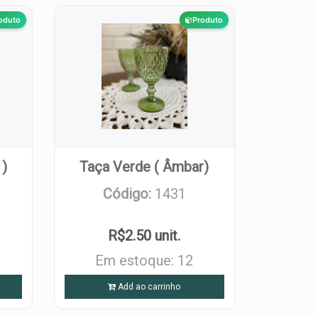
oduto
Produto
 )
Taça Verde ( Âmbar)
Código:
1431
R$2.50 unit.
Em estoque: 12
Add ao carrinho