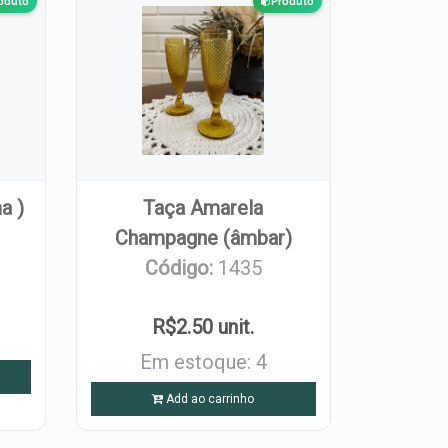
oduto
Produto
a )
Taça Amarela
Champagne (âmbar)
Código:
1435
R$2.50 unit.
Em estoque: 4
Add ao carrinho