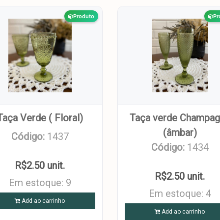
Produto
Pr
Taça Verde ( Floral)
Taça verde Champa
(âmbar)
Código:
1437
Código:
1434
R$2.50 unit.
R$2.50 unit.
Em estoque: 9
Em estoque: 4
Add ao carrinho
Add ao carrinho