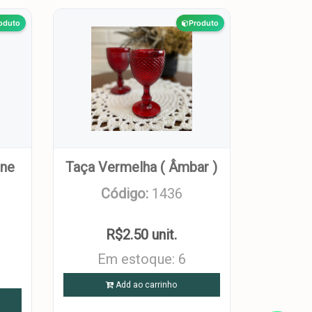
oduto
Produto
gne
Taça Vermelha ( Âmbar )
Código:
1436
R$2.50 unit.
Em estoque: 6
Add ao carrinho