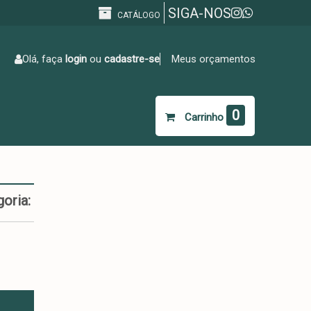
SIGA-NOS
CATÁLOGO
Olá, faça
login
ou
cadastre-se
Meus orçamentos
0
Carrinho
goria: