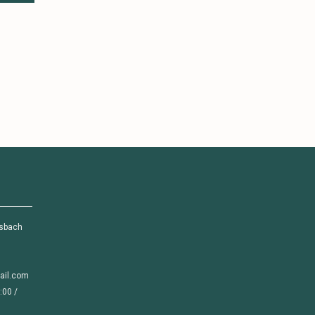
ssbach
ail.com
:00 /