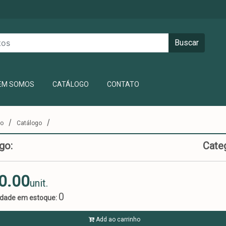
Buscar
ENT)
EM SOMOS
CATÁLOGO
CONTATO
/
/
io
Catálogo
go:
Cate
0.00
unit.
0
idade em estoque:
Add ao carrinho