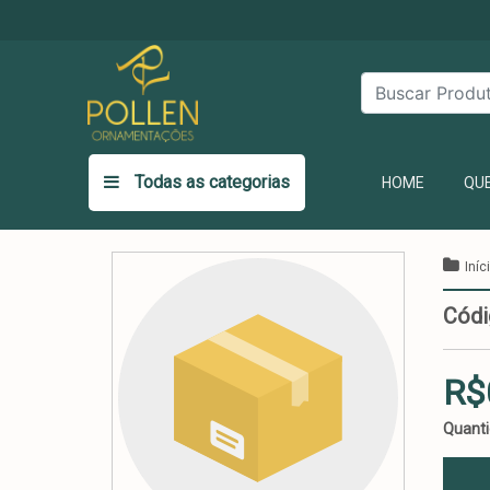
Todas as categorias
(CURR
HOME
QU
Iníc
Códi
R$
Quant